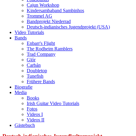
Cajun Workshop
Kindersambaband Sambinhos
Trommel AG
Bandprojekt Niederrad
Deutsch-indianisches Jugendprojekt (USA)
Video Tutorials
Bands
Enbarr's Flight
The Rodheim Ramblers
Trad Company
Glór
Carbán
Doubletop
Tunefish
Frühere Bands
Biografie
Media
Books
Irish Guitar Video Tutorials
Fotos
Videos I
Videos II
Gästebuch