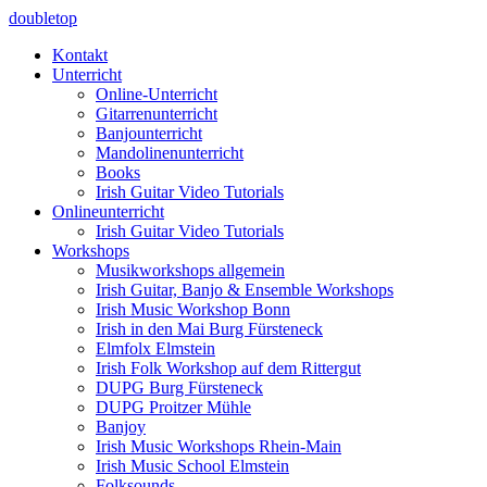
doubletop
Kontakt
Unterricht
Online-Unterricht
Gitarrenunterricht
Banjounterricht
Mandolinenunterricht
Books
Irish Guitar Video Tutorials
Onlineunterricht
Irish Guitar Video Tutorials
Workshops
Musikworkshops allgemein
Irish Guitar, Banjo & Ensemble Workshops
Irish Music Workshop Bonn
Irish in den Mai Burg Fürsteneck
Elmfolx Elmstein
Irish Folk Workshop auf dem Rittergut
DUPG Burg Fürsteneck
DUPG Proitzer Mühle
Banjoy
Irish Music Workshops Rhein-Main
Irish Music School Elmstein
Folksounds