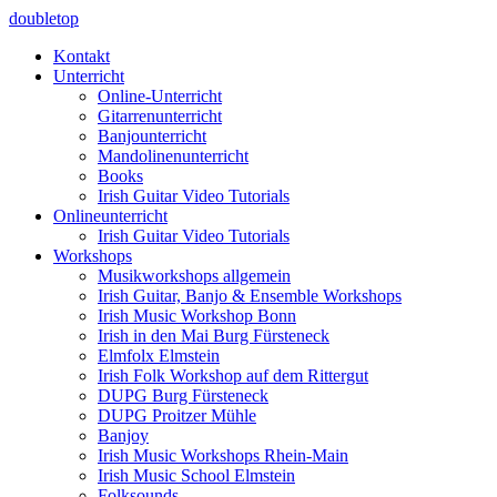
doubletop
Kontakt
Unterricht
Online-Unterricht
Gitarrenunterricht
Banjounterricht
Mandolinenunterricht
Books
Irish Guitar Video Tutorials
Onlineunterricht
Irish Guitar Video Tutorials
Workshops
Musikworkshops allgemein
Irish Guitar, Banjo & Ensemble Workshops
Irish Music Workshop Bonn
Irish in den Mai Burg Fürsteneck
Elmfolx Elmstein
Irish Folk Workshop auf dem Rittergut
DUPG Burg Fürsteneck
DUPG Proitzer Mühle
Banjoy
Irish Music Workshops Rhein-Main
Irish Music School Elmstein
Folksounds