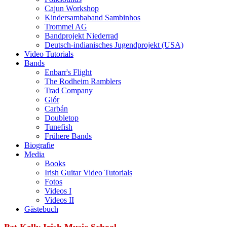
Cajun Workshop
Kindersambaband Sambinhos
Trommel AG
Bandprojekt Niederrad
Deutsch-indianisches Jugendprojekt (USA)
Video Tutorials
Bands
Enbarr's Flight
The Rodheim Ramblers
Trad Company
Glór
Carbán
Doubletop
Tunefish
Frühere Bands
Biografie
Media
Books
Irish Guitar Video Tutorials
Fotos
Videos I
Videos II
Gästebuch