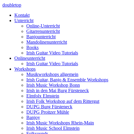
doubletop
Kontakt
Unterricht
Online-Unterricht
Gitarrenunterricht
Banjounterricht
Mandolinenunterricht
Books
Irish Guitar Video Tutorials
Onlineunterricht
Irish Guitar Video Tutorials
Workshops
Musikworkshops allgemein
Irish Guitar, Banjo & Ensemble Workshops
Irish Music Workshop Bonn
Irish in den Mai Burg Fürsteneck
Elmfolx Elmstein
Irish Folk Workshop auf dem Rittergut
DUPG Burg Fürsteneck
DUPG Proitzer Mühle
Banjoy
Irish Music Workshops Rhein-Main
Irish Music School Elmstein
Folksounds