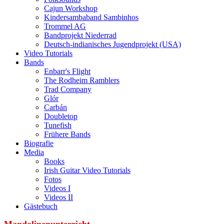
Cajun Workshop
Kindersambaband Sambinhos
Trommel AG
Bandprojekt Niederrad
Deutsch-indianisches Jugendprojekt (USA)
Video Tutorials
Bands
Enbarr's Flight
The Rodheim Ramblers
Trad Company
Glór
Carbán
Doubletop
Tunefish
Frühere Bands
Biografie
Media
Books
Irish Guitar Video Tutorials
Fotos
Videos I
Videos II
Gästebuch