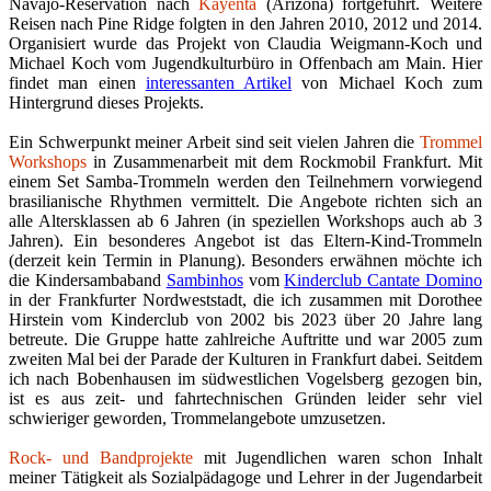
Navajo-Reservation nach
Kayenta
(Arizona) fortgeführt. Weitere
Reisen nach Pine Ridge folgten in den Jahren 2010, 2012 und 2014.
Organisiert wurde das Projekt von Claudia Weigmann-Koch und
Michael Koch vom Jugendkulturbüro in Offenbach am Main. Hier
findet man einen
interessanten Artikel
von Michael Koch zum
Hintergrund dieses Projekts.
Ein Schwerpunkt meiner Arbeit sind seit vielen Jahren die
Trommel
Workshops
in Zusammenarbeit mit dem Rockmobil Frankfurt. Mit
einem Set Samba-Trommeln werden den Teilnehmern vorwiegend
brasilianische Rhythmen vermittelt. Die Angebote richten sich an
alle Altersklassen ab 6 Jahren (in speziellen Workshops auch ab 3
Jahren). Ein besonderes Angebot ist das Eltern-Kind-Trommeln
(derzeit kein Termin in Planung). Besonders erwähnen möchte ich
die Kindersambaband
Sambinhos
vom
Kinderclub Cantate Domino
in der Frankfurter Nordweststadt, die ich zusammen mit Dorothee
Hirstein vom Kinderclub von 2002 bis 2023 über 20 Jahre lang
betreute. Die Gruppe hatte zahlreiche Auftritte und war 2005 zum
zweiten Mal bei der Parade der Kulturen in Frankfurt dabei. Seitdem
ich nach Bobenhausen im südwestlichen Vogelsberg gezogen bin,
ist es aus zeit- und fahrtechnischen Gründen leider sehr viel
schwieriger geworden, Trommelangebote umzusetzen.
Rock- und Bandprojekte
mit Jugendlichen waren schon Inhalt
meiner Tätigkeit als Sozialpädagoge und Lehrer in der Jugendarbeit