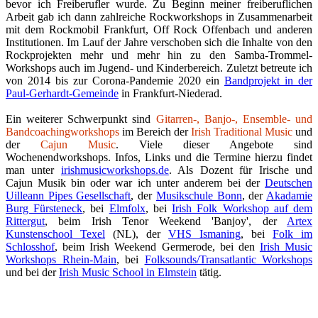
bevor ich Freiberufler wurde. Zu Beginn meiner freiberuflichen
Arbeit gab ich dann zahlreiche Rockworkshops in Zusammenarbeit
mit dem Rockmobil Frankfurt, Off Rock Offenbach und anderen
Institutionen. Im Lauf der Jahre verschoben sich die Inhalte von den
Rockprojekten mehr und mehr hin zu den Samba-Trommel-
Workshops auch im Jugend- und Kinderbereich. Zuletzt betreute ich
von 2014 bis zur Corona-Pandemie 2020 ein
Bandprojekt in der
Paul-Gerhardt-Gemeinde
in Frankfurt-Niederad.
Ein weiterer Schwerpunkt sind
Gitarren-, Banjo-, Ensemble- und
Bandcoachingworkshops
im Bereich der
Irish Traditional Music
und
der
Cajun Music
. Viele dieser Angebote sind
Wochenendworkshops. Infos, Links und die Termine hierzu findet
man unter
irishmusicworkshops.de
. Als Dozent für Irische und
Cajun Musik bin oder war ich unter anderem bei der
Deutschen
Uilleann Pipes Gesellschaft
, der
Musikschule Bonn
, der
Akadamie
Burg Fürsteneck
, bei
Elmfolx
, bei
Irish Folk Workshop auf dem
Rittergut
, beim Irish Tenor Weekend 'Banjoy', der
Artex
Kunstenschool Texel
(NL), der
VHS Ismaning
, bei
Folk im
Schlosshof
, beim Irish Weekend Germerode, bei den
Irish Music
Workshops Rhein-Main
, bei
Folksounds/Transatlantic Workshops
und bei der
Irish Music School in Elmstein
tätig.