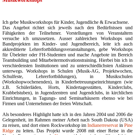
Musikworkshops
Ich gebe Musikworkshops für Kinder, Jugendliche & Erwachsene.
Das Angebot richtet sich jeweils nach den Bedürfnissen und
Fähigkeiten der Teilnehmer. Vorstellungen von Veranstaltern
versuche ich umzusetzen. Ausser zahlreichen Workshops und
Bandprojekten im Kinder- und Jugendbereich, leite ich auch
akkreditierte Lehrerfortbildungsveranstaltungen, gebe Workshops
für Übeleiter oder FH-Studenten und mache Angebote im Bereich
Teambuilding und Mitarbeitermotivationstraining. Hierbei bin ich in
verschiedensten Institutionen und zu unterschiedlichsten Anlässen
unterwegs. Workshops in Schulen (Musik-AG, Projektwochen,
Schulfeste, Lehrerfortbildungen), in Musikschulen
(Workshopwochenenden), in Kinderbetreuungseinrichtungen (wie
z.B. Schülerläden, Horts, Kindertagesstätten, Kinderclubs,
Krabbelstuben), in Jugendzentren und Jugendclubs, in kirchlichen
Einrichtungen, in Tagungs- und Seminarhäusern ebenso wie bei
Firmen und Unternehmen der freien Wirtschaft.
Als besonderes Highlight hatte ich in den Jahren 2004 und 2006 die
Gelegenheit, im Rahmen meiner Arbeit nach South Dakota (USA)
zu reisen, und dort einen Rockworkshop im
Indianerreservat
in
Pine
Ridge
zu leiten. Das Projekt wurde 2008 mit einer Reise in die