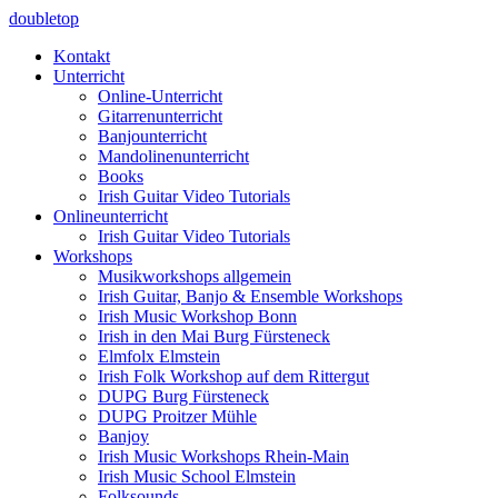
doubletop
Kontakt
Unterricht
Online-Unterricht
Gitarrenunterricht
Banjounterricht
Mandolinenunterricht
Books
Irish Guitar Video Tutorials
Onlineunterricht
Irish Guitar Video Tutorials
Workshops
Musikworkshops allgemein
Irish Guitar, Banjo & Ensemble Workshops
Irish Music Workshop Bonn
Irish in den Mai Burg Fürsteneck
Elmfolx Elmstein
Irish Folk Workshop auf dem Rittergut
DUPG Burg Fürsteneck
DUPG Proitzer Mühle
Banjoy
Irish Music Workshops Rhein-Main
Irish Music School Elmstein
Folksounds