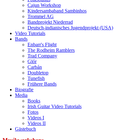
Cajun Workshop
Kindersambaband Sambinhos
Trommel AG
Bandprojekt Niederrad
Deutsch-indianisches Jugendprojekt (USA)
Video Tutorials
Bands
Enbarr's Flight
The Rodheim Ramblers
Trad Company
Glór
Carbán
Doubletop
Tunefish
Frühere Bands
Biografie
Media
Books
Irish Guitar Video Tutorials
Fotos
Videos I
Videos II
Gästebuch