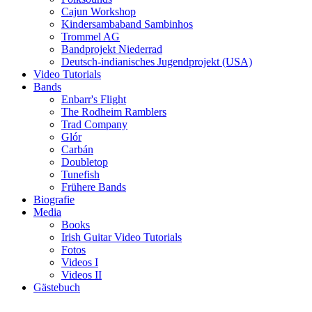
Cajun Workshop
Kindersambaband Sambinhos
Trommel AG
Bandprojekt Niederrad
Deutsch-indianisches Jugendprojekt (USA)
Video Tutorials
Bands
Enbarr's Flight
The Rodheim Ramblers
Trad Company
Glór
Carbán
Doubletop
Tunefish
Frühere Bands
Biografie
Media
Books
Irish Guitar Video Tutorials
Fotos
Videos I
Videos II
Gästebuch