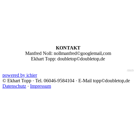
KONTAKT
Manfred Noll:
nollmanfred©googlemail,com
Ekhart Topp:
doubletop©doubletop,de
/15115
powered by ichier
© Ekhart Topp · Tel. 06046-9584104 · E-Mail
topp©doubletop,de
Datenschutz
·
Impressum