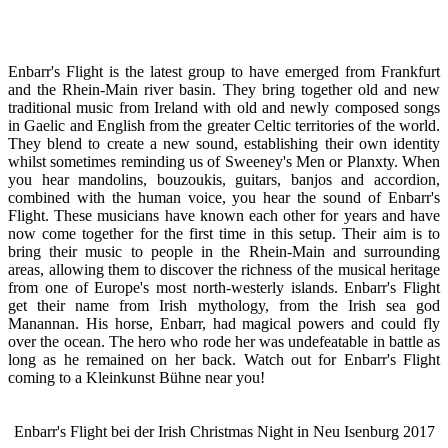
Enbarr's Flight is the latest group to have emerged from Frankfurt
and the Rhein-Main river basin. They bring together old and new
traditional music from Ireland with old and newly composed songs
in Gaelic and English from the greater Celtic territories of the world.
They blend to create a new sound, establishing their own identity
whilst sometimes reminding us of Sweeney's Men or Planxty. When
you hear mandolins, bouzoukis, guitars, banjos and accordion,
combined with the human voice, you hear the sound of Enbarr's
Flight. These musicians have known each other for years and have
now come together for the first time in this setup. Their aim is to
bring their music to people in the Rhein-Main and surrounding
areas, allowing them to discover the richness of the musical heritage
from one of Europe's most north-westerly islands. Enbarr's Flight
get their name from Irish mythology, from the Irish sea god
Manannan. His horse, Enbarr, had magical powers and could fly
over the ocean. The hero who rode her was undefeatable in battle as
long as he remained on her back. Watch out for Enbarr's Flight
coming to a Kleinkunst Bühne near you!
Enbarr's Flight bei der Irish Christmas Night in Neu Isenburg 2017