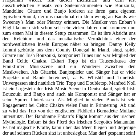
ausschließlichen Einsatz von Saiteninstrumenten wie Bouzouki,
Mandoline, Gitarre und Banjo kreieren sie ihren ganz eigenen
typischen Sound, der uns manchmal ein klein wenig an Bands wie
Sweeney’s Man oder Planxty erinnert. Die Musiker von Enbarr’s
Flight kennen sich schon seit sehr vielen Jahren und kommen nun
zum ersten Mal in diesem Setup zusammen. Es ist ihre Absicht uns
den Reichtum und das musikalische Vermächtnis einer der
nordwestlichsten Inseln Europas näher zu bringen. Danny Kelly
kommt gebürtig aus dem County Donegal in Irland, singt, spielt
Gitarre und Irish Bouzouki, komponiert Tunes und war Mitglied der
Band Celtic Chakra. Ekhart Topp ist ein Tausendsassa der
Frankfurter Musikszene und ein Wanderer zwischen den
Musikwelten. Als Gitarrist, Banjospieler und Sänger hat er viele
Projekte und Bands bereichert, z. B. Whisht! und Tunefish.
Unvergessen sind natürlich Trio Topp und Doubletop. Manfred Noll
ist ein Urgestein der Irish Music Scene in Deutschland, spielt Irish
Bouzouki und Banjo und auch als Komponist und Sänger hat er
seine Spuren hinterlassen. Als Mitglied in vielen Bands ist sein
Engagement bei Celtic Chakra vielen Fans in Erinnerung. Ab und
zu wird das Trio von der englischen Fiddlerin Bernadette Mullane
unterstützt. Der Bandname Enbarr’s Flight kommt aus der irischen
Mythologie. Enbarr ist das Pferd des irischen Seegottes Manannán.
Es hat magische Kräfte, kann über das Meer fliegen und derjenige
der auf seinem Rücken sitzt ist unbesiegbar. Man darf gespannt sein!