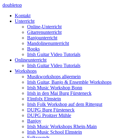
doubletop
Kontakt
Unterricht
Online-Unterricht
Gitarrenunterricht
Banjounterricht
Mandolinenunterricht
Books
Irish Guitar Video Tutorials
Onlineunterricht
Irish Guitar Video Tutorials
Workshops
Musikworkshops allgemein
Irish Guitar, Banjo & Ensemble Workshops
Irish Music Workshop Bonn
Irish in den Mai Burg Fürsteneck
Elmfolx Elmstein
Irish Folk Workshop auf dem Rittergut
DUPG Burg Fürsteneck
DUPG Proitzer Mühle
Banjoy
Irish Music Workshops Rhein-Main
Irish Music School Elmstein
Folksounds